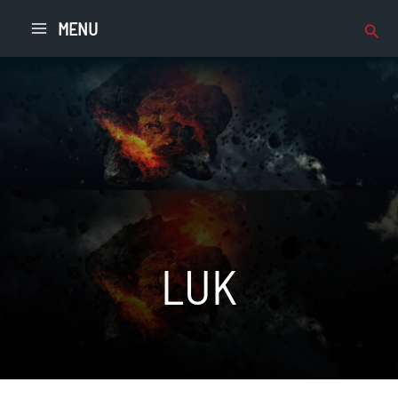
Přeskočit
Hleda
MENU
na
obsah
LUK