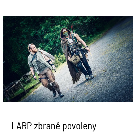
LARP
zbraně
povoleny
LARP zbraně povoleny