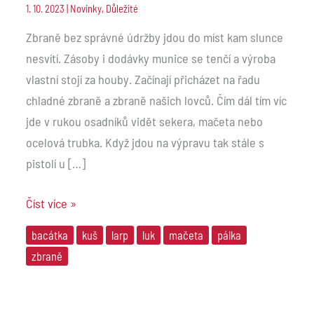
1. 10. 2023
|
Novinky
,
Důležité
Zbraně bez správné údržby jdou do míst kam slunce
nesvítí. Zásoby i dodávky munice se tenčí a výroba
vlastní stojí za houby. Začínají přicházet na řadu
chladné zbraně a zbraně našich lovců. Čím dál tím víc
jde v rukou osadníků vidět sekera, mačeta nebo
ocelová trubka. Když jdou na výpravu tak stále s
pistolí u […]
Číst více »
bacátka
kuš
larp
luk
mačeta
pálka
zbraně