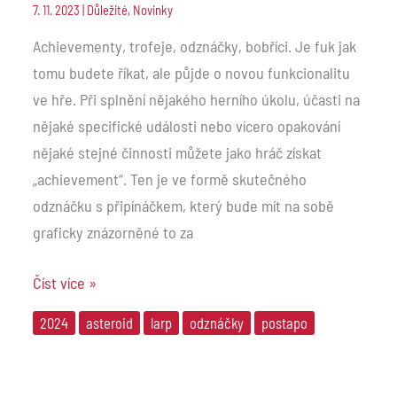
7. 11. 2023
|
Důležité
,
Novinky
Achievementy, trofeje, odznáčky, bobříci. Je fuk jak
tomu budete říkat, ale půjde o novou funkcionalitu
ve hře. Při splnění nějakého herního úkolu, účasti na
nějaké specifické události nebo vícero opakování
nějaké stejné činnosti můžete jako hráč získat
„achievement“. Ten je ve formě skutečného
odznáčku s připínáčkem, který bude mít na sobě
graficky znázorněné to za
Číst více »
2024
asteroid
larp
odznáčky
postapo