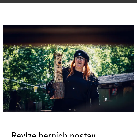
Revize
herních
postav
Revize herních postav