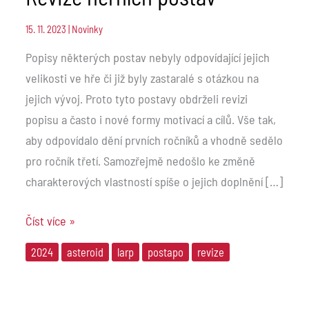
15. 11. 2023
|
Novinky
Popisy některých postav nebyly odpovídající jejich
velikosti ve hře či již byly zastaralé s otázkou na
jejich vývoj. Proto tyto postavy obdrželi revizi
popisu a často i nové formy motivací a cílů. Vše tak,
aby odpovídalo dění prvních ročníků a vhodně sedělo
pro ročník třetí. Samozřejmě nedošlo ke změně
charakterových vlastností spíše o jejich doplnění […]
Číst více »
2024
asteroid
larp
postapo
revize